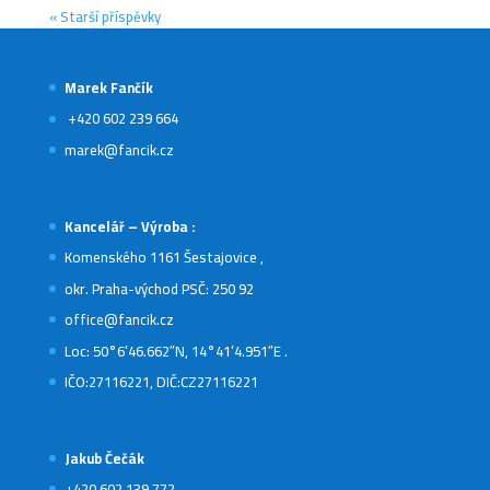
« Starší příspěvky
Marek Fančík
+420 602 239 664
marek@fancik.cz
Kancelář – Výroba :
Komenského 1161 Šestajovice ,
okr. Praha-východ PSČ: 250 92
office@fancik.cz
Loc: 50°6’46.662″N, 14°41’4.951″E .
IČO:27116221, DIČ:CZ27116221
Jakub Čečák
+420 602 139 772