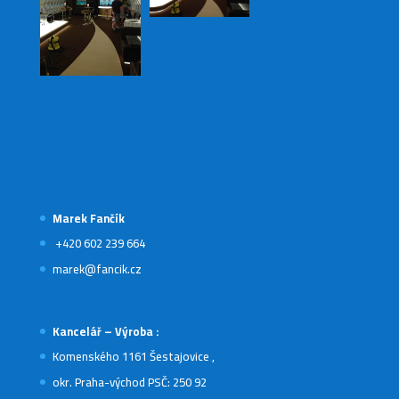
Marek Fančík
+420 602 239 664
marek@fancik.cz
Kancelář – Výroba :
Komenského 1161 Šestajovice ,
okr. Praha-východ PSČ: 250 92